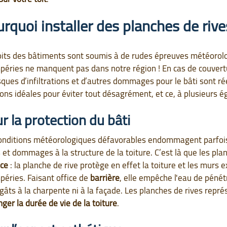
rquoi installer des planches de rive
oits des bâtiments sont soumis à de rudes épreuves météorolog
péries ne manquent pas dans notre région ! En cas de couvertu
isques d’infiltrations et d’autres dommages pour le bâti sont ré
ions idéales pour éviter tout désagrément, et ce, à plusieurs é
r la protection du bâti
onditions météorologiques défavorables endommagent parfois le
s et dommages à la structure de la toiture. C’est là que les pl
ace
: la planche de rive protège en effet la toiture et les murs 
péries. Faisant office de
barrière
, elle empêche l'eau de pénét
gâts à la charpente ni à la façade. Les planches de rives repr
nger la durée de vie de la toiture
.