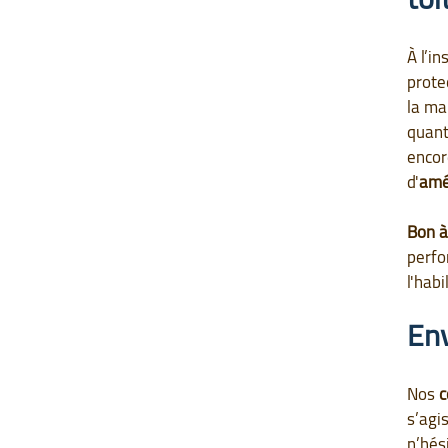
À l’in
prote
la ma
quant
encore
d'
amél
Bon à
perfo
l'hab
Env
Nos
c
s’agis
n’hés