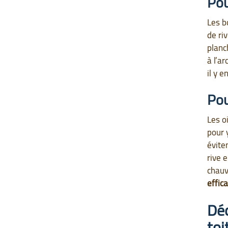
Pou
Les b
de ri
planc
à l’a
il y 
Pou
Les o
pour 
évite
rive 
chauv
effic
Déc
toi