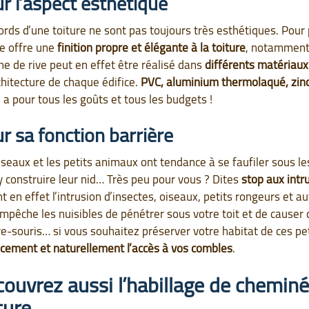
r l’aspect esthétique
ords d’une toiture ne sont pas toujours très esthétiques. Pour
ve offre une
finition propre et élégante à la toiture
, notamment 
he de rive peut en effet être réalisé dans
différents matériaux
rchitecture de chaque édifice.
PVC, aluminium thermolaqué, zin
en a pour tous les goûts et tous les budgets !
r sa fonction barrière
iseaux et les petits animaux ont tendance à se faufiler sous les
y construire leur nid… Très peu pour vous ? Dites
stop aux intr
nt en effet l’intrusion d’insectes, oiseaux, petits rongeurs et a
empêche les nuisibles de pénétrer sous votre toit et de causer
e-souris… si vous souhaitez préserver votre habitat de ces pe
acement et naturellement l’accès à vos combles
.
ouvrez aussi l’habillage de cheminé
ture