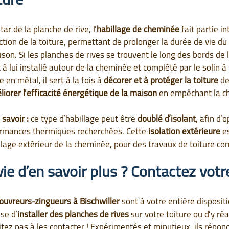
star de la planche de rive, l'
habillage de cheminée
fait partie i
ction de la toiture, permettant de prolonger la durée de vie du 
ison. Si les planches de rives se trouvent le long des bords de 
 à lui installé autour de la cheminée et complété par le solin à
 en métal, il sert à la fois à
décorer et à protéger la toiture
de
iorer l'efficacité énergétique de la maison
en empêchant la ch
 savoir :
ce type d’habillage peut être
doublé d’isolan
t
, afin d’
rmances thermiques recherchées. Cette
isolation extérieure
es
illage extérieur de la cheminée, pour des travaux de toiture co
ie d’en savoir plus ? Contactez votre
ouvreurs-zingueurs à Bischwiller
sont à votre entière dispositi
se d’
installer des planches de rives
sur votre toiture ou d’y ré
itez pas à les contacter ! Expérimentés et minutieux, ils répon