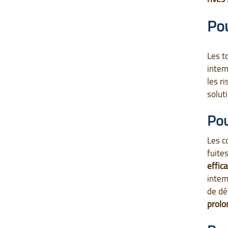
Pou
Les t
intem
les r
solut
Pou
Les c
fuite
effic
intem
de dé
prolo