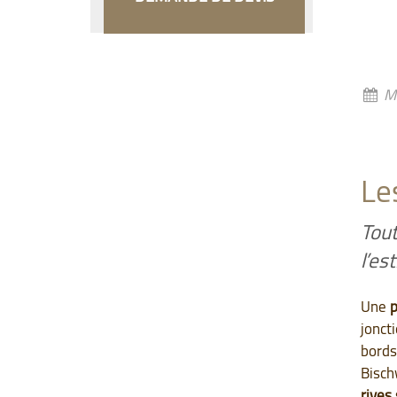
Ma
Le
Tout
l’es
Une
p
joncti
bords
Bisch
rives 